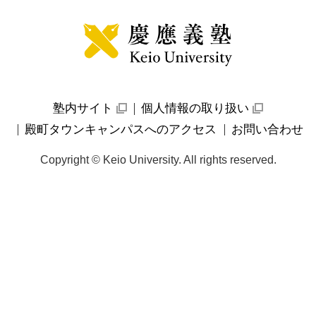
サ
ン
イ
プ
ト
マ
ッ
プ
の
始
ま
り
塾内サイト
個人情報の取り扱い
外
外
部
部
殿町タウンキャンパスへのアクセス
お問い合わせ
サ
サ
イ
イ
ト
ト
Copyright © Keio University. All rights reserved.
へ
へ
リ
リ
ン
ン
ク
ク
ナ
ビ
ゲ
ー
シ
ョ
ン
の
始