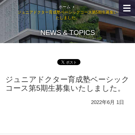
本
ヘ
文
ッ
ホーム
へ
ダ
ジュニアドクター育成塾ベーシックコース第5期生募集い
ジ
ー
たしました。
ャ
の
ン
始
プ
ま
NEWS & TOPICS
ナ
り
ビ
ゲ
ー
シ
ョ
ン
へ
ジ
ジュニアドクター育成塾ベーシック
ャ
ン
コース第5期生募集いたしました。
プ
サ
イ
2022年6月 1日
ト
マ
ッ
プ
へ
ジ
ャ