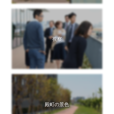
ン
プ
視察
殿町の景色