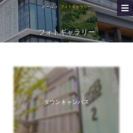
本
ヘ
文
ッ
ホーム
フォトギャラリー
へ
ダ
ジ
ー
ャ
の
ン
始
プ
ま
フォトギャラリー
ナ
り
ビ
ゲ
ー
シ
ョ
ン
へ
ジ
ャ
ン
プ
サ
イ
タウンキャンパス
ト
マ
ッ
プ
へ
ジ
ャ