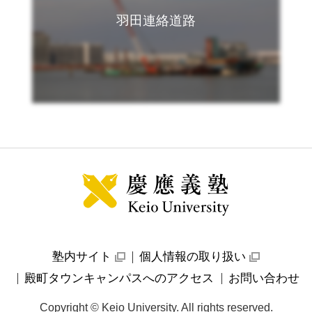
羽田連絡道路
サ
イ
ト
マ
ッ
プ
の
始
ま
り
塾内サイト
個人情報の取り扱い
外
外
部
部
殿町タウンキャンパスへのアクセス
お問い合わせ
サ
サ
イ
イ
ト
ト
Copyright © Keio University. All rights reserved.