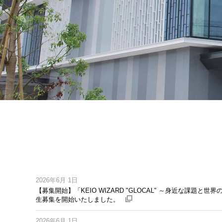
本
文
の
始
ま
り
2026年6月 1日
【募集開始】「KEIO WIZARD "GLOCAL" ～身近な
生募集を開始いたしました。
外
部
サ
イ
2026年6月 1日