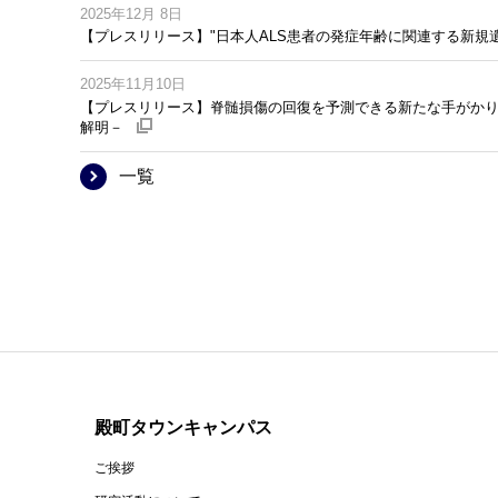
2025年12月 8日
【プレスリリース】"日本人ALS患者の発症年齢に関連する新規
2025年11月10日
【プレスリリース】脊髄損傷の回復を予測できる新たな手がかりを
解明－
外
部
サ
イ
→
一覧
ト
へ
リ
ン
ク
サ
イ
ト
マ
ッ
プ
の
始
ま
り
殿町タウンキャンパス
ご挨拶