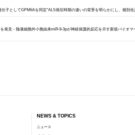
遺伝子としてGPM6Aを同定"ALS発症時期の違いの背景を明らかにし、個別
発見－髄液細胞外小胞由来miR-9-3pが神経保護的反応を示す新規バイオ
NEWS & TOPICS
ニュース