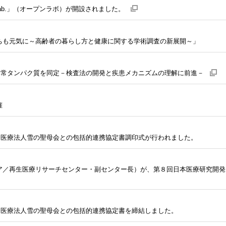
 Lab.」（オープンラボ）が開設されました。
外
部
サ
イ
ト
へ
ちも元気に～高齢者の暮らし方と健康に関する学術調査の新展開～」
リ
ン
ク
ら異常タンパク質を同定－検査法の開発と疾患メカニズムの理解に前進－
外
部
サ
イ
ト
へ
催
リ
ン
ク
会医療法人雪の聖母会との包括的連携協定書調印式が行われました。
ア／再生医療リサーチセンター・副センター長）が、第８回日本医療研究開
会医療法人雪の聖母会との包括的連携協定書を締結しました。