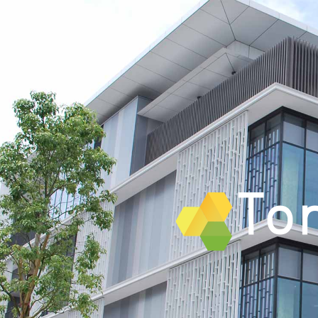
本
ヘ
文
ッ
へ
ダ
ジ
ー
ャ
の
ン
始
プ
ま
ナ
り
ビ
ゲ
ー
シ
ョ
ン
へ
ジ
ャ
ン
プ
サ
イ
ト
マ
ッ
プ
へ
ジ
ャ
ン
プ