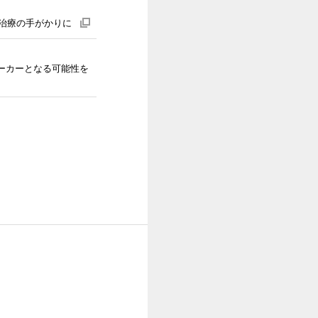
化治療の手がかりに
外
部
サ
イ
ト
へ
マーカーとなる可能性を
リ
ン
ク