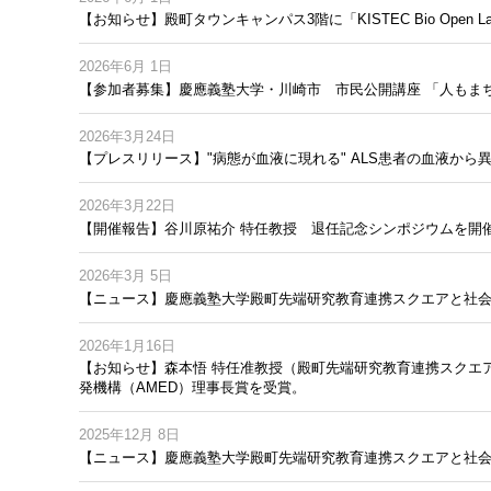
ト
へ
【お知らせ】殿町タウンキャンパス3階に「KISTEC Bio Open
リ
ン
ク
2026年6月 1日
【参加者募集】慶應義塾大学・川崎市 市民公開講座 「人もま
2026年3月24日
【プレスリリース】"病態が血液に現れる" ALS患者の血液か
2026年3月22日
【開催報告】谷川原祐介 特任教授 退任記念シンポジウムを開
2026年3月 5日
【ニュース】慶應義塾大学殿町先端研究教育連携スクエアと社
2026年1月16日
【お知らせ】森本悟 特任准教授（殿町先端研究教育連携スクエ
発機構（AMED）理事長賞を受賞。
2025年12月 8日
【ニュース】慶應義塾大学殿町先端研究教育連携スクエアと社